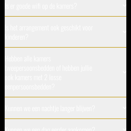
Is er goede wifi op de kamers?
Is het arrangement ook geschikt voor
kinderen?
Hebben alle kamers
tweepersoonsbedden of hebben jullie
ook kamers met 2 losse
eenpersoonsbedden?
Kunnen we een nachtje langer blijven?
Kunnen we een dag eerder aankomen?