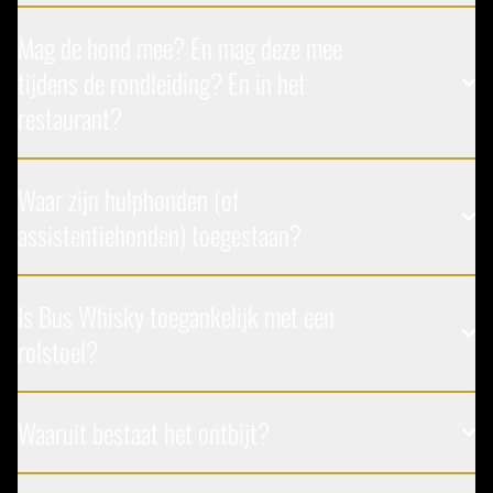
Mag de hond mee? En mag deze mee
tijdens de rondleiding? En in het
restaurant?
Waar zijn hulphonden (of
assistentiehonden) toegestaan?
Is Bus Whisky toegankelijk met een
rolstoel?
Waaruit bestaat het ontbijt?