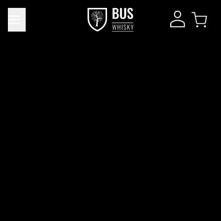
Product toegevoegd aan winkelwagen
DIRECT NAAR
Verder winkelen
WINKELMAND