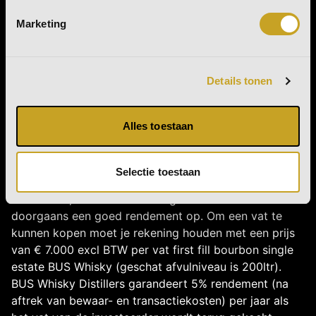
BUS Whisky Distillers BV biedt een selecte groep
Marketing
investeerders de kans om mee te investeren in een
Nederlandse Single Estate Whisky via het BUS Whisky
Cask Program. Door fysiek single malt whisky te
Details tonen
distilleren en te lageren, creëert BUS Whisky Distillers
BV voor investeerders daadwerkelijk een positie in het
product.
Alles toestaan
Investeren in whisky is aantrekkelijk doordat je
beschikt over een positie in product, omdat het vat
Selectie toestaan
jouw eigendom wordt. Het is waardevast, vergt geen
onderhoud, is inflatiebestendig en het levert
doorgaans een goed rendement op. Om een vat te
kunnen kopen moet je rekening houden met een prijs
van € 7.000 excl BTW per vat first fill bourbon single
estate BUS Whisky (geschat afvulniveau is 200ltr).
BUS Whisky Distillers garandeert 5% rendement (na
aftrek van bewaar- en transactiekosten) per jaar als