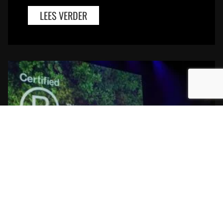
LEES VERDER
BUS IS B CORP GECERTIFICEERD!
Bus Whisky heeft als tiende