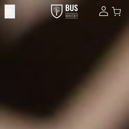
Product toegevoegd aan winkelwagen
DIRECT NAAR
Verder winkelen
WINKELMAND