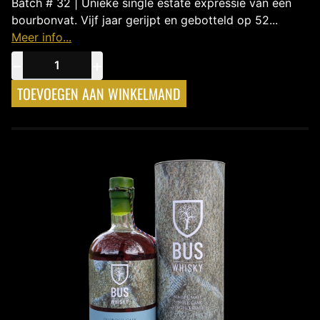
Batch # 32 | Unieke single estate expressie van één
bourbonvat. Vijf jaar gerijpt en gebotteld op 52...
Meer info...
−
+
TOEVOEGEN AAN WINKELMAND