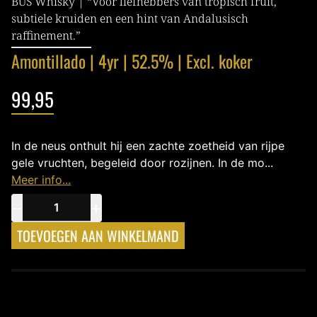
BUS Whisky | “Voor liefhebbers van tropisch fruit,
subtiele kruiden en een hint van Andalusisch
raffinement.”
Amontillado | 4yr | 52.5% | Excl. koker
99,95
In de neus onthult hij een zachte zoetheid van rijpe
gele vruchten, begeleid door rozijnen. In de mo...
Meer info...
−
+
TOEVOEGEN AAN WINKELMAND