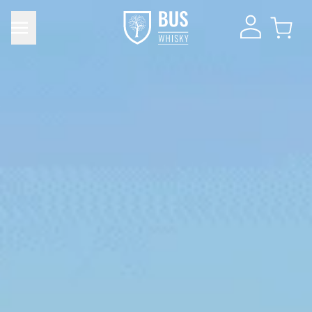
Product toegevoegd aan winkelwagen
DIRECT NAAR
Verder winkelen
WINKELMAND