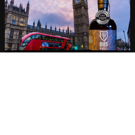
BUS WHISKY WINT OPNIEUW ZILVER IN
LONDEN
BUS Whisky wint opnieuw zilver op de
internationale London Spirits Competition.
Ook de nieuwste whiskyvariant uit de stal
van BUS Whisky – de PX Octave finish-
blijkt internationaal hoge ogen te gooien.
Voor het tweede jaar op rij gingen de
Brabant...