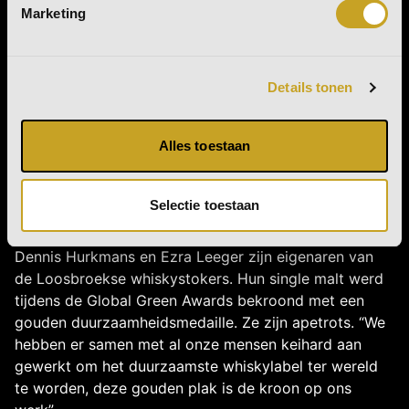
Marketing
duurzaamheid
Details tonen
Hongkong - Bus Wisky is tijdens de Global Green
Awards in Hongkong beloond met een gouden
Alles toestaan
duurzaamheidsmedaille. Eind 2019 werd Bus
succesvol gelanceerd als nieuw Nederlands
whiskylabel. In amper drie jaar tijd groeide de
Selectie toestaan
Brabantse whisky start-up uit tot de tweede
whiskyproducent van Nederland.
Dennis Hurkmans en Ezra Leeger zijn eigenaren van
de Loosbroekse whiskystokers. Hun single malt werd
tijdens de Global Green Awards bekroond met een
gouden duurzaamheidsmedaille. Ze zijn apetrots. “We
hebben er samen met al onze mensen keihard aan
gewerkt om het duurzaamste whiskylabel ter wereld
te worden, deze gouden plak is de kroon op ons