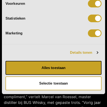
Voorkeuren
Blog
Statistieken
Bus Whisky wint opnieuw
Marketing
Zilver in Londen
Details tonen
BUS Whisky wint opnieuw zilver op de internationale
London Spirits Competition.
Alles toestaan
Ook de nieuwste whiskyvariant uit de stal van BUS
Whisky – de PX Octave finish- blijkt internationaal
hoge ogen te gooien. Voor het tweede jaar op rij
Selectie toestaan
gingen de Brabantse whiskystokers in Londen met een
zilveren medaille naar huis. “Het is een geweldig
compliment,” vertelt Marcel van Roessel, master
distiller bij BUS Whisky, met gepaste trots. “Vorig jaar