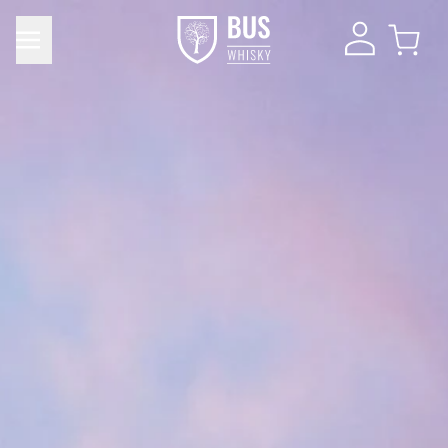
Product toegevoegd aan winkelwagen
DIRECT NAAR
Verder winkelen
WINKELMAND